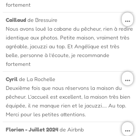
fortement
O
...
Caillaud
de
Bressuire
c
Nous avons loué la cabane du pêcheur, rien à redire
b
m
identique aux photos. Petite maison, vraiment très
agréable, jacuzzi au top. Et Angélique est très
belle, personne à l’écoute, je recommande
fortement
O
...
Cyril
de
La Rochelle
c
Deuxième fois que nous réservons la maison du
b
m
pêcheur. L'accueil est excellent, la maison très bien
équipée, il ne manque rien et le jacuzzi.... Au top.
Merci pour les petites attentions.
O
...
Florian - Juillet 2024
de
Airbnb
c