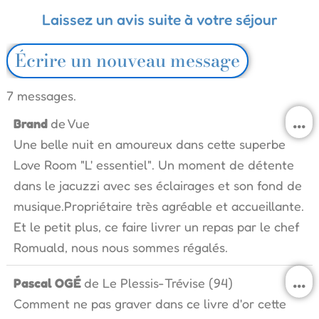
Laissez un avis suite à votre séjour
7 messages.
O
...
Brand
de
Vue
c
Une belle nuit en amoureux dans cette superbe
b
m
Love Room "L' essentiel". Un moment de détente
dans le jacuzzi avec ses éclairages et son fond de
musique.Propriétaire très agréable et accueillante.
Et le petit plus, ce faire livrer un repas par le chef
Romuald, nous nous sommes régalés.
O
...
Pascal OGÉ
de
Le Plessis-Trévise (94)
c
Comment ne pas graver dans ce livre d'or cette
b