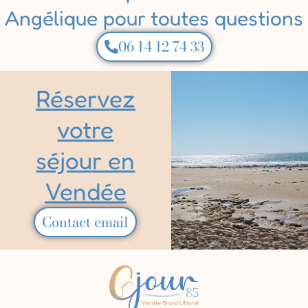
Angélique pour toutes questions
06 14 12 74 33
Réservez
votre
séjour en
Vendée
Contact email