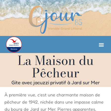
Aller
au
contenu
La Maison du
Séjour en f
Séjour 
Pêcheur
Gite avec jacuzzi privatif à Jard sur Mer
À première vue, c’est une charmante maison de
pêcheur de 1942, nichée dans une impasse calme
du bourg de Jard sur Mer. Pierres apparentes,