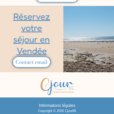
Réservez
votre
séjour en
Vendée
Contact email
Informations légales
Copyright © 2026 Cjour85